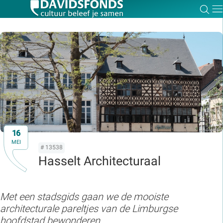
Zoe
Dir
Zoek:
Zoeken
16
MEI
# 13538
Hasselt Architecturaal
Met een stadsgids gaan we de mooiste
architecturale pareltjes van de Limburgse
hoofdstad bewonderen.