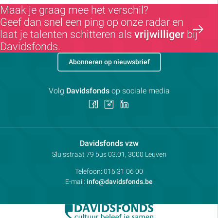
Maak je graag mee het verschil?
Geef dan snel een ping op onze radar en
laat je talenten schitteren als
vrijwilliger
bij
Davidsfonds.
Abonneren op nieuwsbrief
Volg
Davidsfonds
op sociale media
Volg
Volg
Volg
ons
ons
ons
op
op
op
Facebook
Instagram
LinkedIn
Contactpersoon:
Davidsfonds vzw
Adres:
Sluisstraat 79
bus 03.01, 3000
Leuven
Telefoon:
016 31 06 00
E-mail:
info@davidsfonds.be