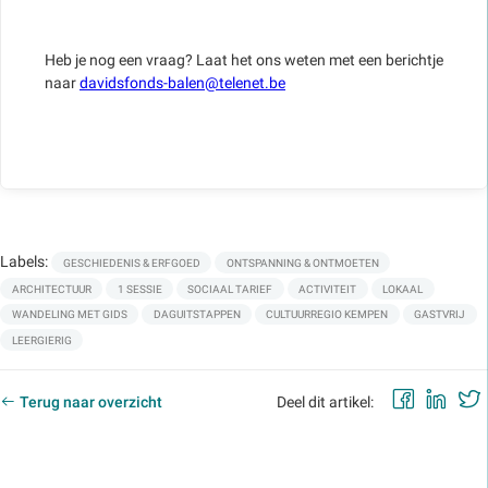
Heb je nog een vraag? Laat het ons weten met een berichtje
naar
davidsfonds-balen@telenet.be
Labels:
GESCHIEDENIS & ERFGOED
ONTSPANNING & ONTMOETEN
ARCHITECTUUR
1 SESSIE
SOCIAAL TARIEF
ACTIVITEIT
LOKAAL
WANDELING MET GIDS
DAGUITSTAPPEN
CULTUURREGIO KEMPEN
GASTVRIJ
LEERGIERIG
Faceb
Lin
Terug naar overzicht
Deel dit artikel: